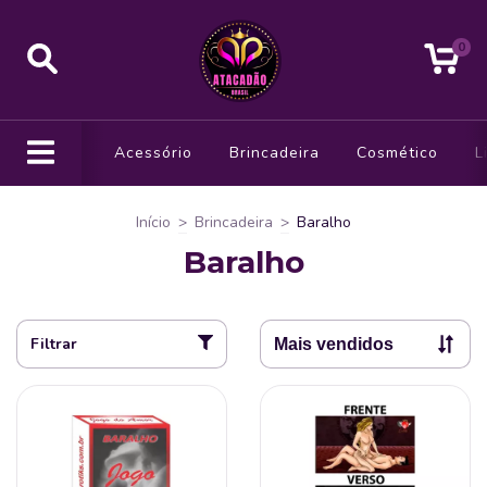
0
Acessório
Brincadeira
Cosmético
L
Início
>
Brincadeira
>
Baralho
Baralho
Filtrar