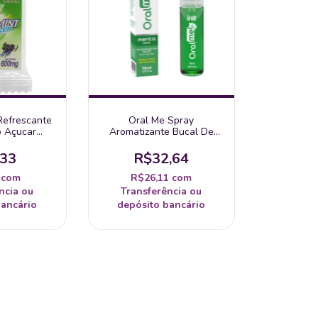
Refrescante
Oral Me Spray
o Açucar
Aromatizante Bucal De
1 Unidade
Menta 15Ml Intt
,33
R$32,64
6
com
R$26,11
com
ncia ou
Transferência ou
bancário
depósito bancário