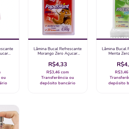
escante
Lâmina Bucal Refrescante
Lâmina Bucal 
çucar
Morango Zero Açucar
Menta Zer
idade
Papermint 1 Unidade
Papermint 
R$4,33
R$4
m
R$3,46
com
R$3,4
 ou
Transferência ou
Transferê
ário
depósito bancário
depósito 