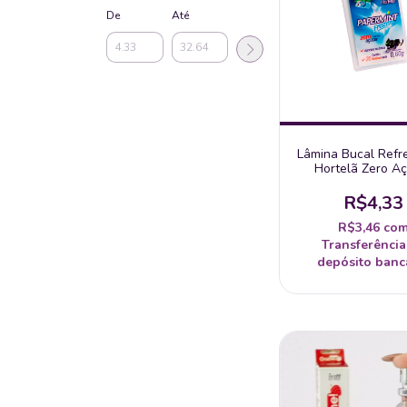
De
Até
Lâmina Bucal Refr
Hortelã Zero A
Papermint 1 Un
R$4,33
R$3,46
co
Transferência
depósito banc