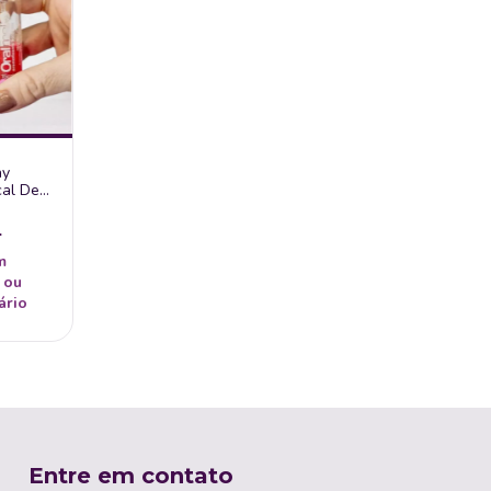
ay
cal De
Intt
4
m
 ou
ário
Entre em contato