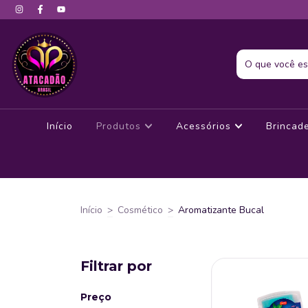
Início
Produtos
Acessórios
Brincad
Início
>
Cosmético
>
Aromatizante Bucal
Filtrar por
Preço