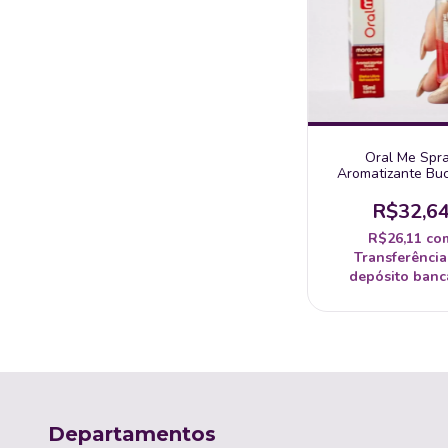
Oral Me Spr
Aromatizante Bu
Morango 15Ml 
R$32,6
R$26,11
co
Transferência
depósito banc
Departamentos