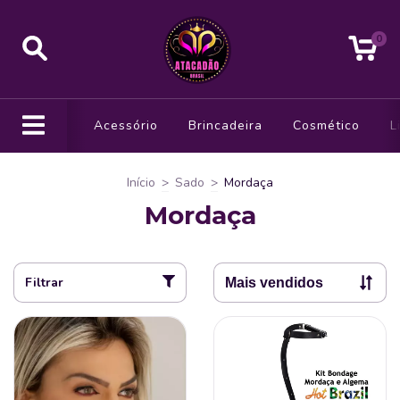
0
Acessório
Brincadeira
Cosmético
L
Início
>
Sado
>
Mordaça
Mordaça
Filtrar