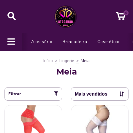
0
Acessório
Brincadeira
Cosmético
L
Início
>
Lingerie
>
Meia
Meia
Filtrar