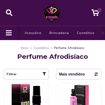
0
Acessório
Brincadeira
Cosmético
L
Início
>
Cosmético
>
Perfume Afrodisíaco
Perfume Afrodisíaco
Filtrar