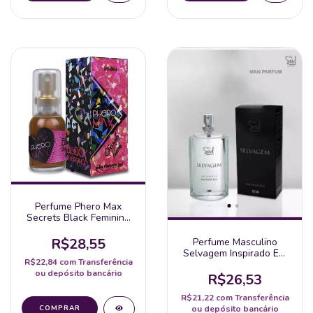
Perfume Phero Max
Secrets Black Feminino
20Ml La Pimienta
R$28,55
Perfume Masculino
Selvagem Inspirado Em
R$22,84
com
Transferência
Sauvage Dior Spray
ou depósito bancário
50Ml - Soul
R$26,53
R$21,22
com
Transferência
ou depósito bancário