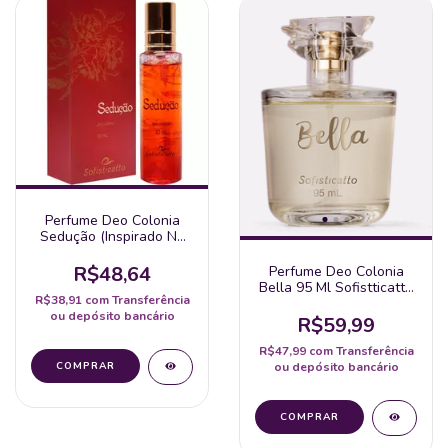
Perfume Deo Colonia
Sedução (Inspirado No
Dolce & Gabbana) 30 Ml
- Sofisticatto
R$48,64
Perfume Deo Colonia
Bella 95 Ml Sofistticatto
R$38,91
com
Transferência
- Inspiração La Vie Est
ou depósito bancário
Belle
R$59,99
R$47,99
com
Transferência
ou depósito bancário