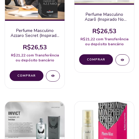
Perfume Masculino
Azarô (Inspirado No
Azzaro) Spray 50Ml -
Soul
R$26,53
Perfume Masculino
Azzaro Secret (Inspirado
R$21,22
com
Transferência
No Azzaro) Spray 50Ml -
ou depósito bancário
Apinil
R$26,53
R$21,22
com
Transferência
ou depósito bancário