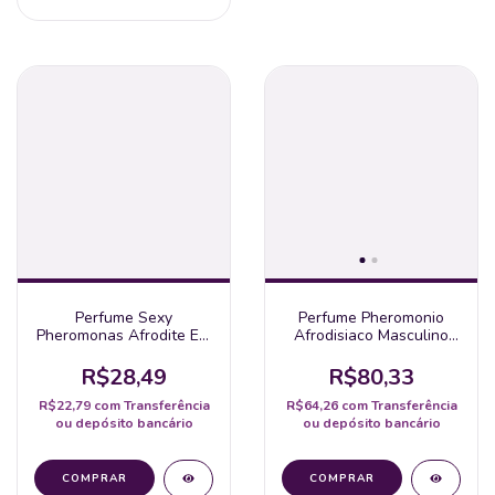
Perfume Sexy
Perfume Pheromonio
Pheromonas Afrodite Ela
Afrodisiaco Masculino
& Ela 10 Ml Feitiços
Euro For Men 15Ml Intt
R$28,49
R$80,33
R$22,79
com
Transferência
R$64,26
com
Transferência
ou depósito bancário
ou depósito bancário