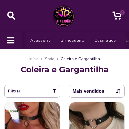
0
Acessório
Brincadeira
Cosmético
L
Início
>
Sado
>
Coleira e Gargantilha
Coleira e Gargantilha
Filtrar