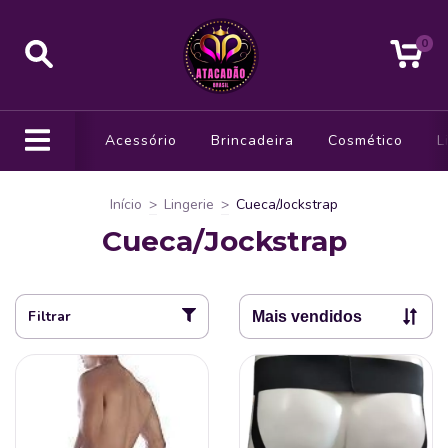
0
Acessório
Brincadeira
Cosmético
L
Início
>
Lingerie
>
Cueca/Jockstrap
Cueca/Jockstrap
Filtrar