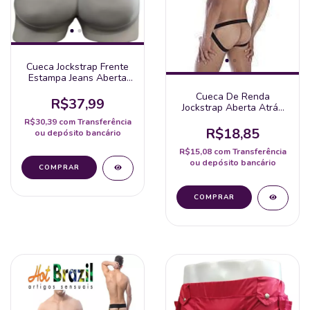
Cueca Jockstrap Frente
Estampa Jeans Aberta
Atrás Bumbum De Fora
Cueca De Renda
R$37,99
Jockstrap Aberta Atrás
Hot Brazil - Escolha A
R$30,39
com
Transferência
Cor
R$18,85
ou depósito bancário
R$15,08
com
Transferência
ou depósito bancário