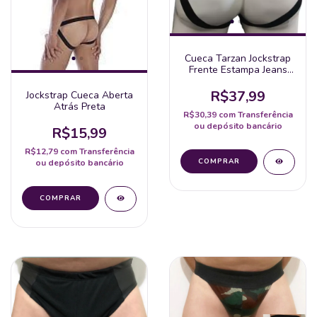
Cueca Tarzan Jockstrap
Frente Estampa Jeans
Aberta Atrás Bumbum
De Fora
R$37,99
Jockstrap Cueca Aberta
Atrás Preta
R$30,39
com
Transferência
ou depósito bancário
R$15,99
R$12,79
com
Transferência
ou depósito bancário