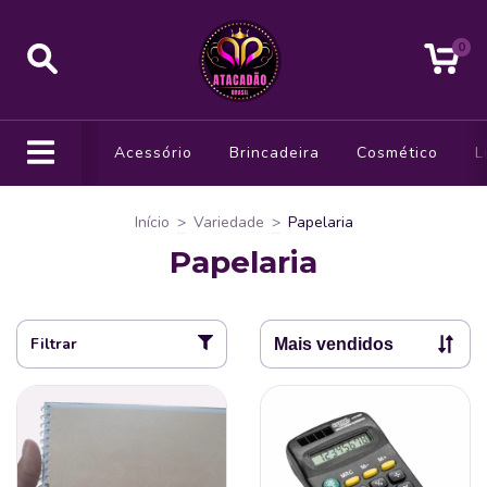
0
Acessório
Brincadeira
Cosmético
L
Início
>
Variedade
>
Papelaria
Papelaria
Filtrar