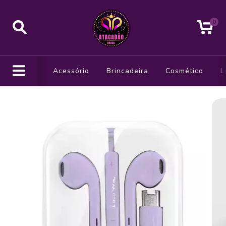
0
Acessório
Brincadeira
Cosmético
L