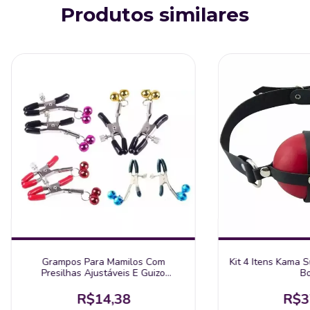
Produtos similares
Grampos Para Mamilos Com
Kit 4 Itens Kama 
Presilhas Ajustáveis E Guizo
Bo
Ref:8304
R$14,38
R$3