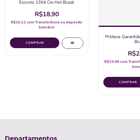
Escroto 13X4 Cm Hot Brazil
R$18,90
R$15,12
com
Transferência ou depósito
bancário
Prótese Garanhão
Bra
R$2
R$19,96
com
Transf
banc
Departamentos