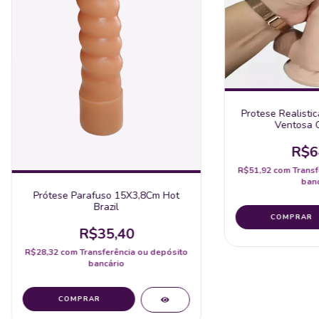
Protese Realisti
Ventosa C
R$6
R$51,92
com
Transf
banc
Prótese Parafuso 15X3,8Cm Hot
Brazil
R$35,40
R$28,32
com
Transferência ou depósito
bancário