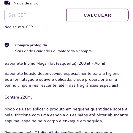
ALTERAR CEP
Entregas para o CEP:
Meios de envio
CALCULAR
Não sei meu CEP
Compra protegida
Seus dados cuidados durante toda a compra.
Sabonete Íntimo Maçã Hot (esquenta) 200ml - Apinil
Sabonete líquido desenvolvido especialmente para a higiene.
Sua formulação é suave e delicada, o que proporciona uma
banho limpo e resfrescante, além das fragrâncias especiais!
Contém 220ml.
Modo de usar: aplicar o produto em pequena quantidade sobre a
pele, friccione com uma esponja ou as mãos até obter abundante
espuma, espalhe pelo corpo e enxágue em seguida,
Postagem após 01 dia útil da confirmação do pagamento.