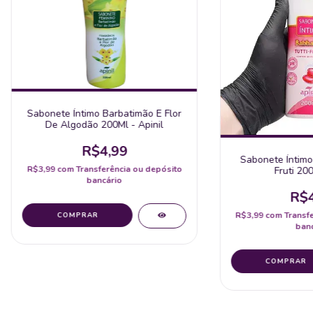
Sabonete Íntimo Barbatimão E Flor
De Algodão 200Ml - Apinil
R$4,99
Sabonete Íntimo
R$3,99
com
Transferência ou depósito
Fruti 200
bancário
R$4
R$3,99
com
Transf
banc