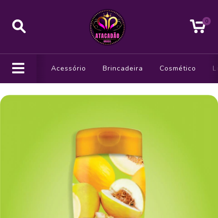
0
Acessório
Brincadeira
Cosmético
L