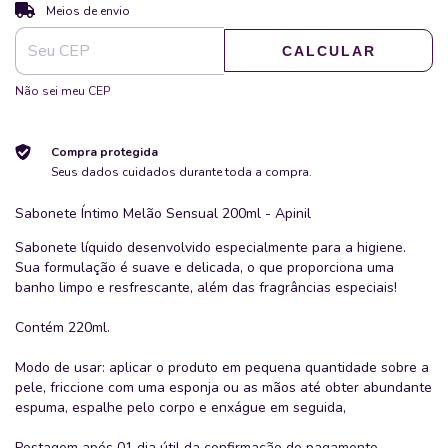
ALTERAR CEP
Entregas para o CEP:
Meios de envio
CALCULAR
Não sei meu CEP
Compra protegida
Seus dados cuidados durante toda a compra.
Sabonete Íntimo Melão Sensual 200ml - Apinil
Sabonete líquido desenvolvido especialmente para a higiene.
Sua formulação é suave e delicada, o que proporciona uma
banho limpo e resfrescante, além das fragrâncias especiais!
Contém 220ml.
Modo de usar: aplicar o produto em pequena quantidade sobre a
pele, friccione com uma esponja ou as mãos até obter abundante
espuma, espalhe pelo corpo e enxágue em seguida,
Postagem após 01 dia útil da confirmação do pagamento.