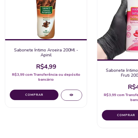
Sabonete Íntimo Aroeira 200Ml -
Apinil
R$4,99
Sabonete Íntimo
R$3,99
com
Transferência ou depósito
Fruti 200
bancário
R$4
R$3,99
com
Transf
banc