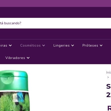
eiras
Cosméticos
Lingeries
Próteses
Vibradores
Iní
>
S
2