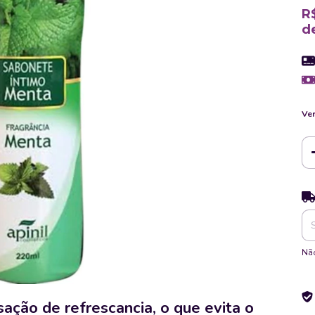
R
d
Ver
Ent
Não
ação de refrescancia, o que evita o