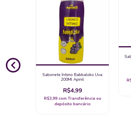
Sab
Sabonete Íntimo Babbaloko Uva
200Ml Apinil
R
R$4,99
R$3,99
com
Transferência ou
depósito bancário
açã Hot
- Apinil
rência ou