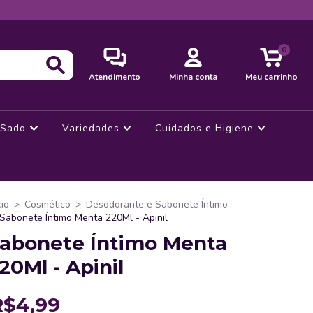
0
Atendimento
Minha conta
Meu carrinho
Sado
Variedades
Cuidados e Higiene
cio
>
Cosmético
>
Desodorante e Sabonete Íntimo
Sabonete Íntimo Menta 220Ml - Apinil
abonete Íntimo Menta
20Ml - Apinil
R$4,99