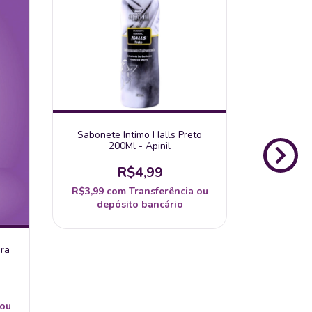
Sabonete Íntimo Halls Preto
Sabonete 
200Ml - Apinil
Ment
R$4,99
R$3,99
com
Transferência ou
R$3,99
c
depósito bancário
dep
ra
 ou