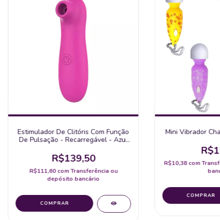
Estimulador De Clitóris Com Função
Mini Vibrador Cha
De Pulsação - Recarregável - Azul
Céu - Cod. 7159
R$1
R$139,50
R$10,38
com
Transf
R$111,60
com
Transferência ou
banc
depósito bancário