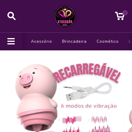
0
Acessório
Brincadeira
Cosmético
L