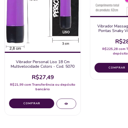
Vibrador Massa
Pontas Snaky Vi
Cod.
R$28
R$225,28
com
T
depósito
Vibrador Personal Liso 18 Cm
Multivelocidade Colors - Cod. 5070
R$27,49
R$21,99
com
Transferência ou depósito
bancário