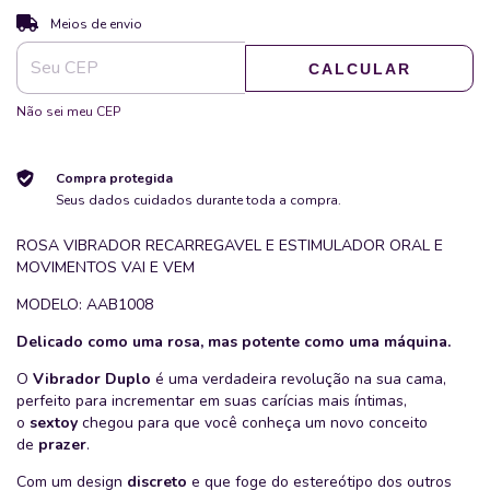
ALTERAR CEP
Entregas para o CEP:
Meios de envio
CALCULAR
Não sei meu CEP
Compra protegida
Seus dados cuidados durante toda a compra.
ROSA VIBRADOR RECARREGAVEL E ESTIMULADOR ORAL E
MOVIMENTOS VAI E VEM
MODELO: AAB1008
Delicado como uma rosa, mas potente como uma máquina.
O
Vibrador Duplo
é uma verdadeira revolução na sua cama,
perfeito para incrementar em suas carícias mais íntimas,
o
sextoy
chegou para que você conheça um novo conceito
de
prazer
.
Com um design
discreto
e que foge do estereótipo dos outros