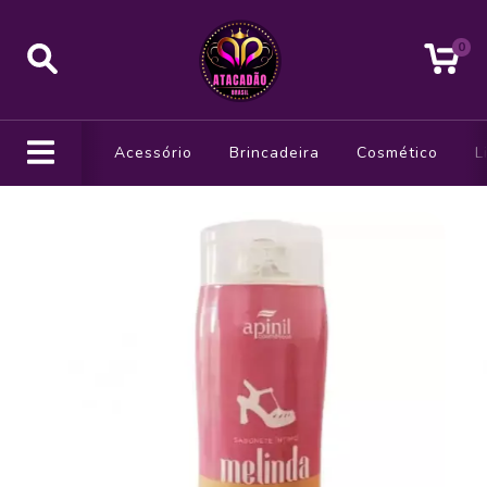
0
Acessório
Brincadeira
Cosmético
L