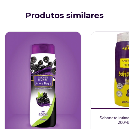
Produtos similares
Sabonete Íntim
200Ml 