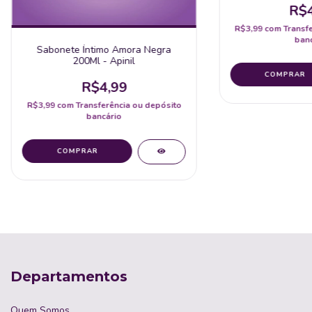
R$4
R$3,99
com
Transf
banc
Sabonete Íntimo Amora Negra
200Ml - Apinil
R$4,99
R$3,99
com
Transferência ou depósito
bancário
Departamentos
Quem Somos